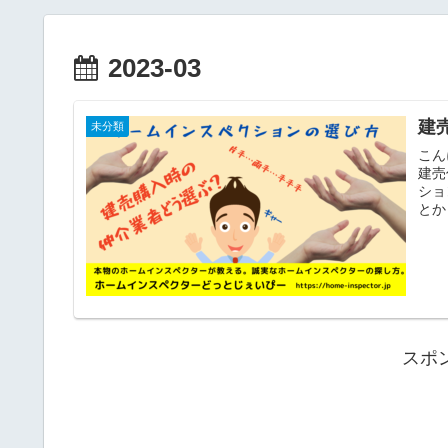
2023-03
建
未分類
こん
建売
ショ
とか
スポ