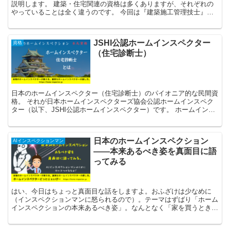
説明します。 建築・住宅関連の資格は多くありますが、それぞれの
やっていることは全く違うのです。 今回は『建築施工管理技士』
『１級建築施工管理技士、２級建築施工管理技士』などがあります
が、特に１級について難易度が高いです。
JSHI公認ホームインスペクター
資格
（住宅診断士）
日本のホームインスペクター（住宅診断士）のパイオニア的な民間資
格。 それが日本ホームインスペクターズ協会公認ホームインスペク
ター（以下、JSHI公認ホームインスペクター）です。 ホームインス
ペクターは建築業界・不動産業界等の知識を一気通貫してバランスよ
く持ち、第三者として適切なアドバイスをすることが求められます。
日本のホームインスペクション
AIインスペクションマン
——本来あるべき姿を真面目に語
ってみる
はい、今日はちょっと真面目な話をしますよ。おふざけは少なめに
（インスペクションマンに怒られるので）。テーマはずばり「ホーム
インスペクションの本来あるべき姿」。なんとなく「家を買うときに
やるチェックでしょ？」と思っている人、多いんじゃないでしょう
か。それ、半分正解、半分不正解。ホームインスペクションというの