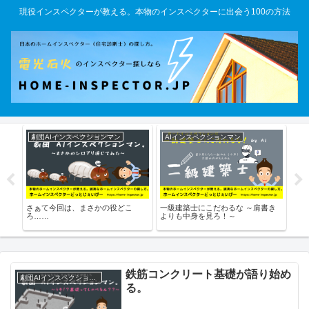
現役インスペクターが教える。本物のインスペクターに出会う100の方法
劇団AIインスペクションマン
AIインスペクションマン
未
 そ
さぁて今回は、まさかの役どこ
一級建築士にこだわるな ～肩書き
リノ
ンス
ろ……
よりも中身を見ろ！～
ムイ
ョン
鉄筋コンクリート基礎が語り始め
劇団AIインスペクションマン
る。